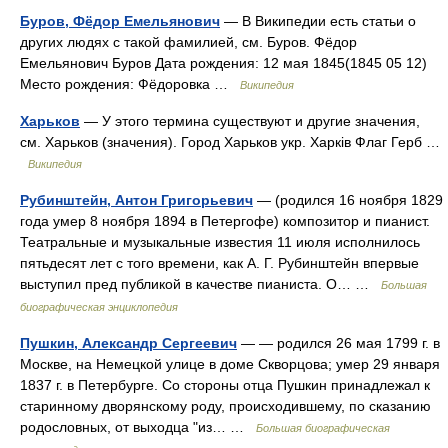
Буров, Фёдор Емельянович
— В Википедии есть статьи о
других людях с такой фамилией, см. Буров. Фёдор
Емельянович Буров Дата рождения: 12 мая 1845(1845 05 12)
Место рождения: Фёдоровка …
Википедия
Харьков
— У этого термина существуют и другие значения,
см. Харьков (значения). Город Харьков укр. Харків Флаг Герб …
Википедия
Рубинштейн, Антон Григорьевич
— (родился 16 ноября 1829
года умер 8 ноября 1894 в Петергофе) композитор и пианист.
Театральные и музыкальные известия 11 июля исполнилось
пятьдесят лет с того времени, как А. Г. Рубинштейн впервые
выступил пред публикой в качестве пианиста. О… …
Большая
биографическая энциклопедия
Пушкин, Александр Сергеевич
— — родился 26 мая 1799 г. в
Москве, на Немецкой улице в доме Скворцова; умер 29 января
1837 г. в Петербурге. Со стороны отца Пушкин принадлежал к
старинному дворянскому роду, происходившему, по сказанию
родословных, от выходца "из… …
Большая биографическая